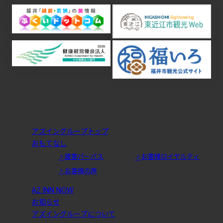
ロールケーキ
ウィンタースポーツ
東近江市
米原市
＃禁煙
＃ひな人形
大府市
NELL
マットレス
ツインルーム
新商品
ビジホ
福井駅
無料朝食
大浴場付き
どぶろくまつり
大野市
ひなまつり
桜
彦根城
おつまみ
カップラーメン
恐竜博物館
観光バス
一乗谷
朝倉
永平寺
＃大府市 ＃いちご
車
ランブリング
アズイン半田インター
潮干狩り
アズイングループトップ
大浴場
駐車場
手作り
伝統芸能
特典
おもてなし
接客パーパス
お客様ロイヤルティ
ホームページ
お花
アズイン大府
お客様の声
夏の風物詩
越前
風鈴
アニメ
大府駅
アズイン東近江
アズイン東近江能登川駅前
AZ INN NOW
お知らせ
アズイングループについて