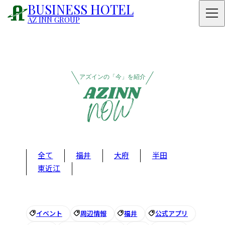
BUSINESS HOTEL
AZ INN GROUP
アズインの「今」を紹介
全て
福井
大府
半田
東近江
イベント
周辺情報
福井
公式アプリ