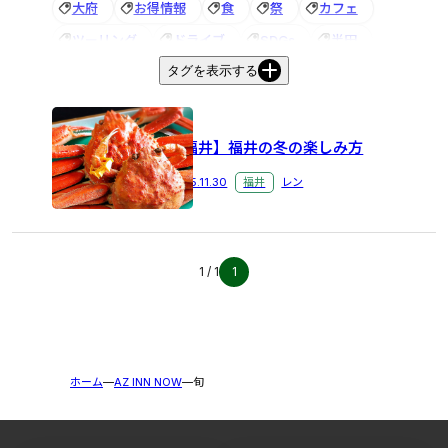
大府
お得情報
食
祭
カフェ
ツーリング
ドライブ
SDGs
半田
タグを表示する
名古屋
お土産
滋賀
能登川
東近江
花火大会
びわ湖大花火大会
ホテル
ビジネスホテル
観光
朝食
朝食バイキング
【福井】福井の冬の楽しみ方
祭り
アズイン
夏休み
お祭り
2025.11.30
福井
レン
音楽フェス
宝石探し
トレジャーマイニング
あわら
アズイン福井
＃半田市
＃ビジネスホテル
＃電話応対
グルメ
健康
1 / 1
1
赤レンガ建物
アズイングループ
秋
歯ブラシ
アメニティ
五箇荘
街歩き
イルミネーション
アンケート
半田市
ホーム
AZ INN NOW
旬
＃紅葉
越前ガニ
旬
スギー
#イルミネーション
＃東近江
新メニュー