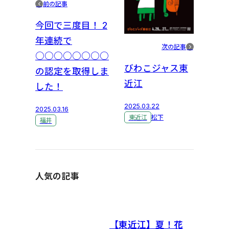
前の記事
今回で三度目！ 2
年連続で
次の記事
○○○○○○○○
びわこジャス東
の認定を取得しま
近江
した！
2025.03.22
2025.03.16
東近江
松下
福井
人気の記事
【東近江】夏！花