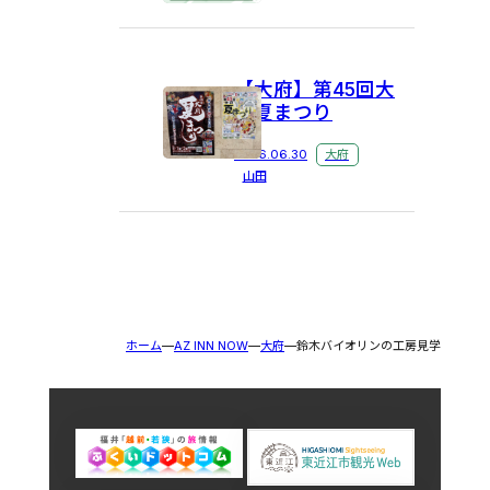
【大府】第45回大
府夏まつり
2026.06.30
大府
山田
ホーム
AZ INN NOW
大府
鈴木バイオリンの工房見学＆製作体