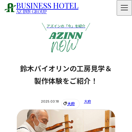
BUSINESS HOTEL
AZ INN GROUP
アズインの「今」を紹介
鈴木バイオリンの工房見学＆
製作体験をご紹介！
2025.03.18
大府
大府