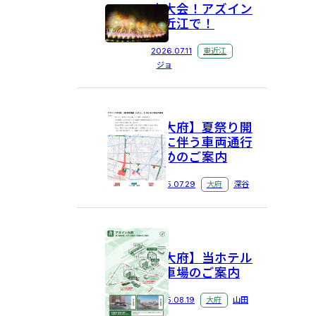
火大会！アズイン
東近江で！
2026.07.11
東近江
ジョ
【大府】夏祭り開
催に伴う車両通行
止めのご案内
2025.07.29
大府
深谷
【大府】当ホテル
駐車場のご案内
2025.08.19
大府
山田