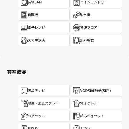
有線LAN
コインランドリー
自販機
製氷機
電子レンジ
禁煙フロア
スマホ決済
無料朝食
客室備品
液晶テレビ
VOD有線放送(有料)
除菌・消臭スプレー
電子ケトル
お茶セット
歯みがきセット
髭剃り
ガウン