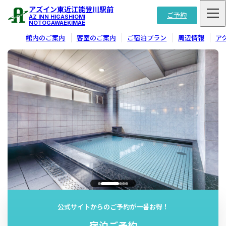
アズイン東近江能登川駅前
ご予約
AZ INN HIGASHIOMI
NOTOGAWAEKIMAE
館内のご案内
客室のご案内
ご宿泊プラン
周辺情報
ア
公式サイトからのご予約が一番お得！