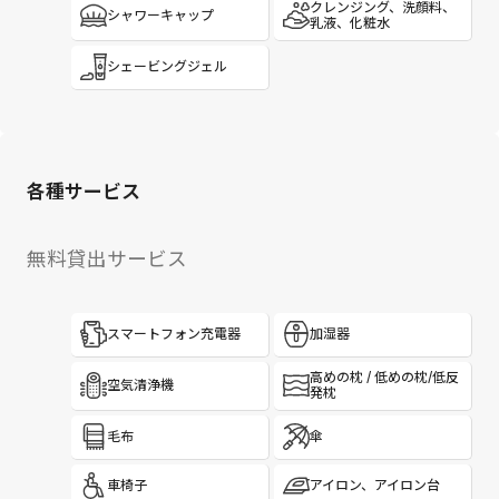
クレンジング、洗顔料、
シャワーキャップ
乳液、化粧水
シェービングジェル
各種サービス
無料貸出サービス
スマートフォン充電器
加湿器
高めの枕 / 低めの枕/低反
空気清浄機
発枕
毛布
傘
車椅子
アイロン、アイロン台