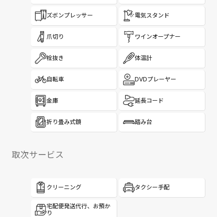
ズボンプレッサー
電気スタンド
爪切り
ワインオープナー
栓抜き
体温計
自転車
DVDプレーヤー
金庫
延長コード
折り畳み式鏡
踏み台
取次サービス
クリーニング
タクシー手配
宅配便発送代行、お預か
り