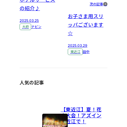
次の記事
の紹介♪
お子さま用スリ
2025.03.25
ッパございます
大府
ナビン
☆
2025.03.29
東近江
田中
人気の記事
【東近江】夏！花
火大会！アズイン
東近江で！