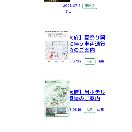
2026.07.11
東近江
ジョ
【大府】夏祭り開
催に伴う車両通行
止めのご案内
2025.07.29
大府
深谷
【大府】当ホテル
駐車場のご案内
2025.08.19
大府
山田