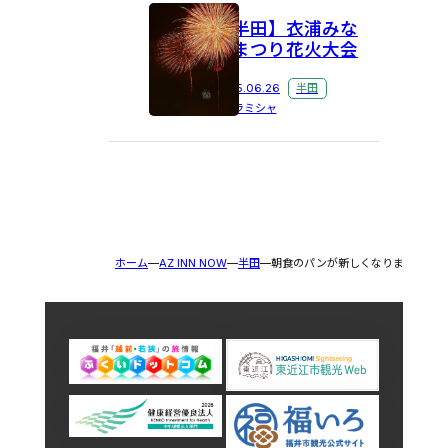
【半田】衣浦みな
とまつり花火大会
2025.06.26
半田
プラミシャ
ホーム
AZ INN NOW
半田
朝食のパンが新しくなりました！