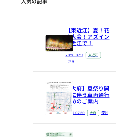
人気の記事
【東近江】夏！花
火大会！アズイン
東近江で！
2026.07.11
東近江
ジョ
【大府】夏祭り開
催に伴う車両通行
止めのご案内
2025.07.29
大府
深谷