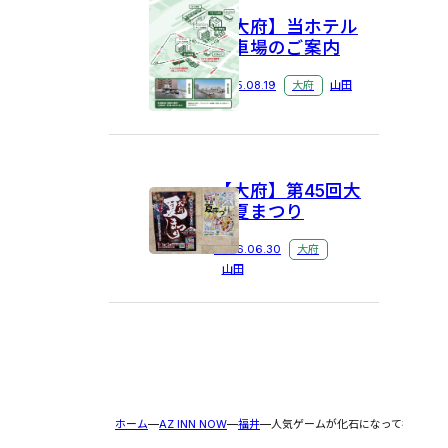
【大府】当ホテル
駐車場のご案内
2025.08.19
大府
山田
【大府】第45回大
府夏まつり
2026.06.30
大府
山田
ホーム
AZ INN NOW
福井
人気ゲームが化石になって福井にや