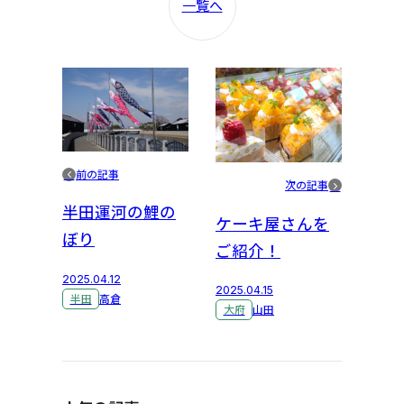
一覧へ
前の記事
次の記事
半田運河の鯉の
ケーキ屋さんを
ぼり
ご紹介！
2025.04.12
2025.04.15
半田
高倉
大府
山田