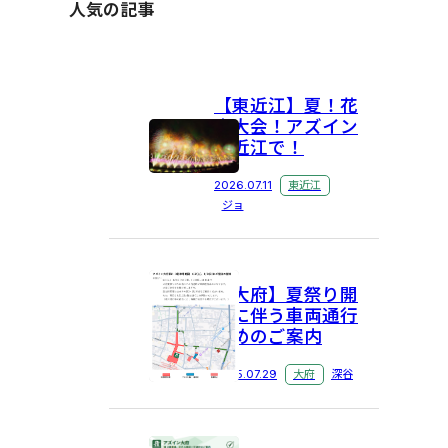
人気の記事
【東近江】夏！花
火大会！アズイン
東近江で！
2026.07.11
東近江
ジョ
【大府】夏祭り開
催に伴う車両通行
止めのご案内
2025.07.29
大府
深谷