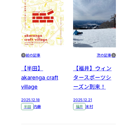
前の記事
次の記事
【半田】
【福井】ウィン
akarenga craft
タースポーツシ
village
ーズン到来！
2025.12.18
2025.12.21
半田
内藤
福井
末村