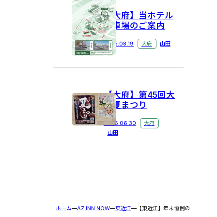
【大府】当ホテル
駐車場のご案内
2025.08.19
大府
山田
【大府】第45回大
府夏まつり
2026.06.30
大府
山田
ホーム
AZ INN NOW
東近江
【東近江】年末恒例の