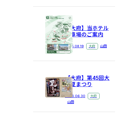
【大府】当ホテル
駐車場のご案内
2025.08.19
大府
山田
【大府】第45回大
府夏まつり
2026.06.30
大府
山田