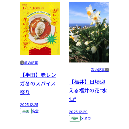
前の記事
次の記事
【半田】赤レン
【福井】日頃迎
ガ冬のスパイス
える福井の花”水
祭り
仙”
2025.12.25
半田
高倉
2025.12.29
福井
メヌカ