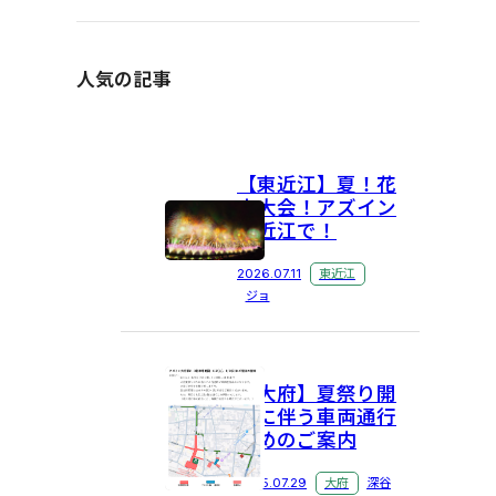
人気の記事
【東近江】夏！花
火大会！アズイン
東近江で！
2026.07.11
東近江
ジョ
【大府】夏祭り開
催に伴う車両通行
止めのご案内
2025.07.29
大府
深谷