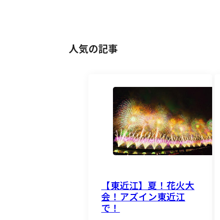
人気の記事
【東近江】夏！花火大
会！アズイン東近江
で！