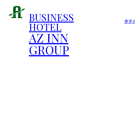
BUSINESS
ホテ
HOTEL
AZ INN
GROUP