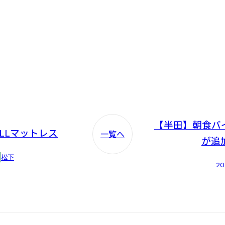
【半田】朝食バ
LLマットレス
一覧へ
が追
松下
20