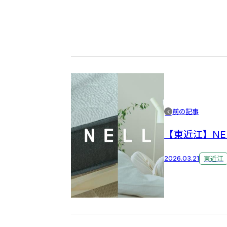
前の記事
【東近江】NE
2026.03.21
東近江