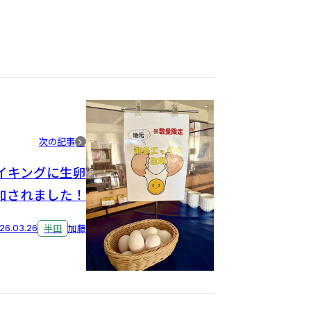
次の記事
イキングに生卵
加されました！
26.03.26
半田
加藤