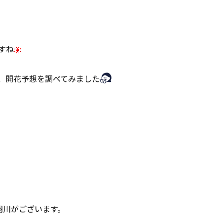
すね
、開花予想を調べてみました
旬
羽川がございます。