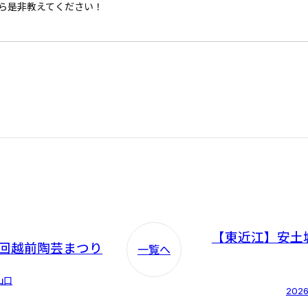
ら是非教えてください！
【東近江】安土
4回越前陶芸まつり
一覧へ
山口
2026