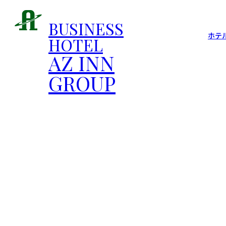
BUSINESS
ホテ
HOTEL
AZ INN
GROUP