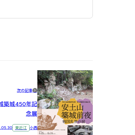
次の記事
城築城450年記
念展
.05.30
東近江
小西