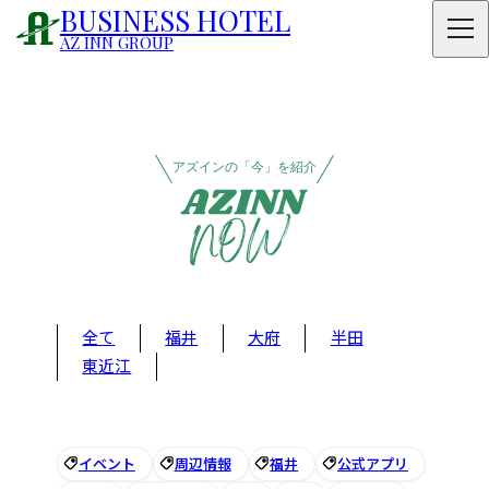
BUSINESS HOTEL
AZ INN GROUP
アズインの「今」を紹介
全て
福井
大府
半田
東近江
イベント
周辺情報
福井
公式アプリ