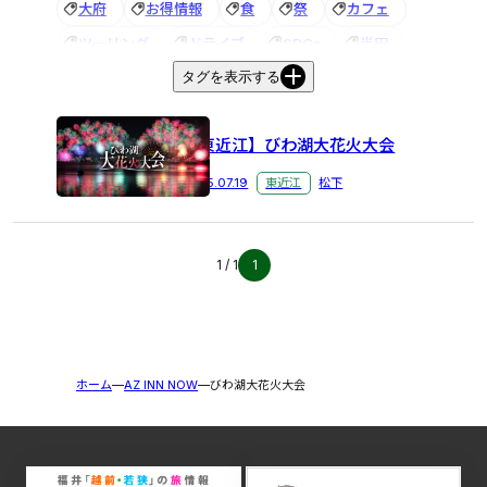
大府
お得情報
食
祭
カフェ
ツーリング
ドライブ
SDGs
半田
タグを表示する
名古屋
お土産
滋賀
能登川
東近江
花火大会
びわ湖大花火大会
ホテル
【東近江】びわ湖大花火大会
ビジネスホテル
観光
朝食
朝食バイキング
祭り
アズイン
夏休み
お祭り
2025.07.19
東近江
松下
音楽フェス
宝石探し
トレジャーマイニング
あわら
アズイン福井
＃半田市
1 / 1
1
＃ビジネスホテル
＃電話応対
グルメ
健康
赤レンガ建物
アズイングループ
秋
歯ブラシ
アメニティ
五箇荘
街歩き
ホーム
AZ INN NOW
びわ湖大花火大会
イルミネーション
アンケート
半田市
＃紅葉
越前ガニ
旬
スギー
#イルミネーション
＃東近江
新メニュー