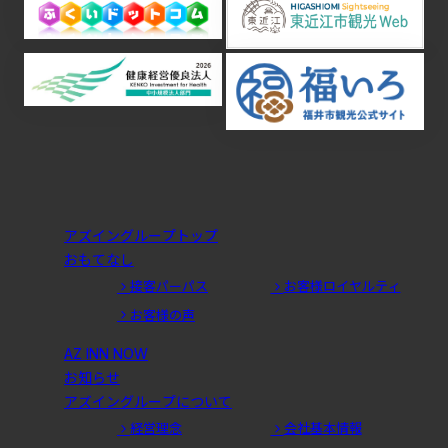
ロールケーキ
ウィンタースポーツ
東近江市
米原市
＃禁煙
＃ひな人形
大府市
NELL
マットレス
ツインルーム
新商品
ビジホ
福井駅
無料朝食
大浴場付き
どぶろくまつり
大野市
ひなまつり
桜
彦根城
おつまみ
カップラーメン
恐竜博物館
観光バス
一乗谷
朝倉
永平寺
＃大府市 ＃いちご
車
アズイングループトップ
ランブリング
アズイン半田インター
潮干狩り
おもてなし
大浴場
駐車場
手作り
伝統芸能
特典
接客パーパス
お客様ロイヤルティ
お客様の声
ホームページ
お花
アズイン大府
夏の風物詩
越前
風鈴
アニメ
大府駅
AZ INN NOW
お知らせ
アズイン東近江
アズイン東近江能登川駅前
アズイングループについて
経営理念
会社基本情報