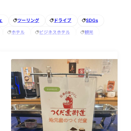
ェ
ツーリング
ドライブ
SDGs
ホテル
ビジネスホテル
観光
探し
トレジャーマイニング
あわら
建物
アズイングループ
秋
歯ブラシ
越前ガニ
旬
スギー
江市
米原市
＃禁煙
＃ひな人形
食
大浴場付き
どぶろくまつり
観光バス
一乗谷
朝倉
永平寺
駐車場
手作り
伝統芸能
特典
駅
アズイン東近江