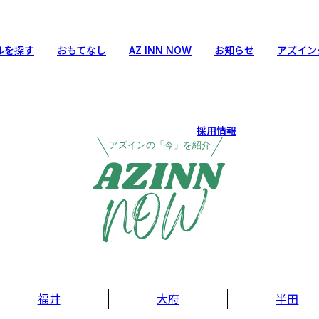
ルを探す
おもてなし
AZ INN NOW
お知らせ
アズイン
採用情報
アズインの「今」を紹介
福井
大府
半田