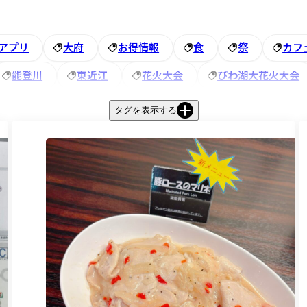
アプリ
大府
お得情報
食
祭
カフ
能登川
東近江
花火大会
びわ湖大花火大会
ズイン
夏休み
お祭り
音楽フェス
宝石
タグを表示する
ホテル
＃電話応対
グルメ
健康
赤レンガ
ルミネーション
アンケート
半田市
＃紅葉
ニュー
ロールケーキ
ウィンタースポーツ
東近
インルーム
新商品
ビジホ
福井駅
無料朝
おつまみ
カップラーメン
恐竜博物館
グ
アズイン半田インター
潮干狩り
大浴場
夏の風物詩
越前
風鈴
アニメ
大府