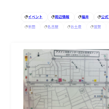
イベント
周辺情報
福井
公式
半田
名古屋
お土産
滋賀
朝食
朝食バイキング
祭り
ア
アズイン福井
＃半田市
＃ビジネス
アメニティ
五箇荘
街歩き
イ
#イルミネーション
＃東近江
新メ
大府市
NELL
マットレス
ツ
大野市
ひなまつり
桜
彦根城
＃大府市 ＃いちご
車
ランブリン
ホームページ
お花
アズイン大府