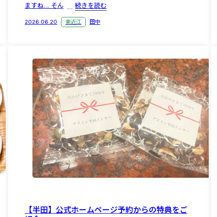
ますね… そん
続きを読む
2026.06.20
東近江
田中
【半田】公式ホームページ予約からの特典をご