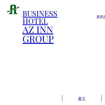
BUSINESS
ホテ
HOTEL
AZ INN
GROUP
全て