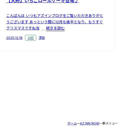
【大府】いちごロールケーキ登場♪
こんばんは いつもアズインブログをご覧いただきありがと
うございます あっという間に12月も後半となり、もうすぐ
クリスマスですね当
続きを読む
2025.12.16
大府
深谷
ホーム
AZ INN NOW
新メニュー