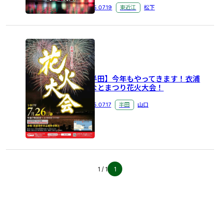
ロールケーキ
ウィンタースポーツ
東近江市
2025.07.19
東近江
松下
米原市
＃禁煙
＃ひな人形
大府市
NELL
マットレス
ツインルーム
新商品
ビジホ
福井駅
無料朝食
大浴場付き
どぶろくまつり
大野市
ひなまつり
桜
彦根城
おつまみ
カップラーメン
【半田】今年もやってきます！衣浦
みなとまつり花火大会！
恐竜博物館
観光バス
一乗谷
朝倉
2025.07.17
半田
山口
永平寺
＃大府市 ＃いちご
車
ランブリング
アズイン半田インター
潮干狩り
大浴場
駐車場
手作り
伝統芸能
特典
ホームページ
お花
アズイン大府
1 / 1
1
夏の風物詩
越前
風鈴
アニメ
大府駅
アズイン東近江
アズイン東近江能登川駅前