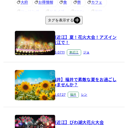
大府
お得情報
食
祭
カフェ
ツーリング
ドライブ
SDGs
半田
タグを表示する
名古屋
お土産
滋賀
能登川
東近江
花火大会
びわ湖大花火大会
ホテル
【東近江】夏！花火大会！アズイン
ビジネスホテル
観光
朝食
朝食バイキング
東近江で！
祭り
アズイン
夏休み
お祭り
2026.07.11
東近江
ジョ
音楽フェス
宝石探し
トレジャーマイニング
あわら
アズイン福井
＃半田市
＃ビジネスホテル
＃電話応対
グルメ
健康
【福井】福井で素敵な夏をお過ごし
赤レンガ建物
アズイングループ
秋
てみませんか？
歯ブラシ
アメニティ
五箇荘
街歩き
2025.07.27
福井
レン
イルミネーション
アンケート
半田市
＃紅葉
越前ガニ
旬
スギー
#イルミネーション
＃東近江
新メニュー
【東近江】びわ湖大花火大会