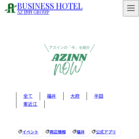
BUSINESS HOTEL
AZ INN GROUP
アズインの「今」を紹介
全て
福井
大府
半田
東近江
イベント
周辺情報
福井
公式アプリ