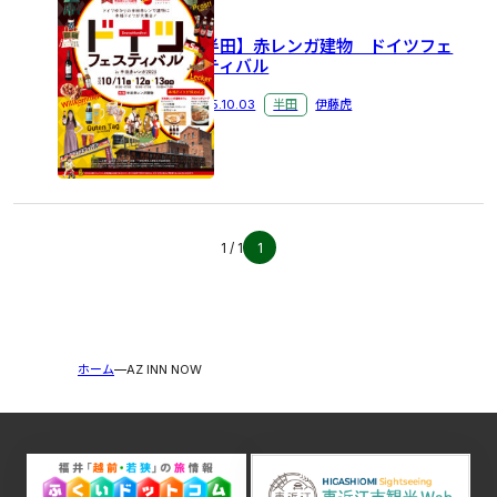
ロールケーキ
ウィンタースポーツ
東近江市
米原市
＃禁煙
＃ひな人形
大府市
【半田】赤レンガ建物 ドイツフェ
スティバル
NELL
マットレス
ツインルーム
新商品
2025.10.03
半田
伊藤虎
ビジホ
福井駅
無料朝食
大浴場付き
どぶろくまつり
大野市
ひなまつり
桜
彦根城
おつまみ
カップラーメン
恐竜博物館
観光バス
一乗谷
朝倉
永平寺
＃大府市 ＃いちご
車
1 / 1
1
ランブリング
アズイン半田インター
潮干狩り
大浴場
駐車場
手作り
伝統芸能
特典
ホームページ
お花
アズイン大府
ホーム
AZ INN NOW
夏の風物詩
越前
風鈴
アニメ
大府駅
アズイン東近江
アズイン東近江能登川駅前