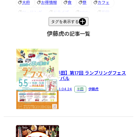
大府
お得情報
食
祭
カフェ
ツーリング
ドライブ
SDGs
半田
タグを表示する
名古屋
お土産
滋賀
能登川
東近江
花火大会
びわ湖大花火大会
ホテル
伊藤虎
の記事一覧
ビジネスホテル
観光
朝食
朝食バイキング
祭り
アズイン
夏休み
お祭り
音楽フェス
宝石探し
トレジャーマイニング
あわら
アズイン福井
＃半田市
【半田】第17回 ランブリングフェス
ティバル
＃ビジネスホテル
＃電話応対
グルメ
健康
赤レンガ建物
アズイングループ
秋
2026.04.24
半田
伊藤虎
歯ブラシ
アメニティ
五箇荘
街歩き
イルミネーション
アンケート
半田市
＃紅葉
越前ガニ
旬
スギー
#イルミネーション
＃東近江
新メニュー