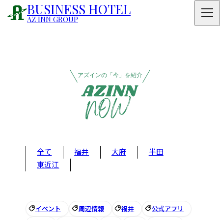
BUSINESS HOTEL
AZ INN GROUP
アズインの「今」を紹介
全て
福井
大府
半田
東近江
イベント
周辺情報
福井
公式アプリ