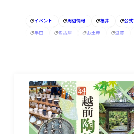
イベント
周辺情報
福井
公式
半田
名古屋
お土産
滋賀
朝食
朝食バイキング
祭り
ア
アズイン福井
＃半田市
＃ビジネス
アメニティ
五箇荘
街歩き
イ
#イルミネーション
＃東近江
新メ
大府市
NELL
マットレス
ツ
大野市
ひなまつり
桜
彦根城
＃大府市 ＃いちご
車
ランブリン
ホームページ
お花
アズイン大府