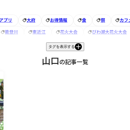
アプリ
大府
お得情報
食
祭
カフ
能登川
東近江
花火大会
びわ湖大花火大会
ズイン
夏休み
お祭り
音楽フェス
宝石
タグを表示する
ホテル
＃電話応対
グルメ
健康
赤レンガ
山口
の記事一覧
ルミネーション
アンケート
半田市
＃紅葉
ニュー
ロールケーキ
ウィンタースポーツ
東近
インルーム
新商品
ビジホ
福井駅
無料朝
おつまみ
カップラーメン
恐竜博物館
グ
アズイン半田インター
潮干狩り
大浴場
夏の風物詩
越前
風鈴
アニメ
大府