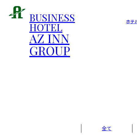
BUSINESS
ホテ
HOTEL
AZ INN
GROUP
全て