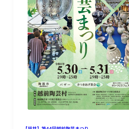
アズイン東近江能登川駅前
【福井】第44回越前陶芸まつり