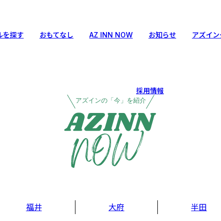
ルを探す
おもてなし
AZ INN NOW
お知らせ
アズイン
採用情報
アズインの「今」を紹介
福井
大府
半田