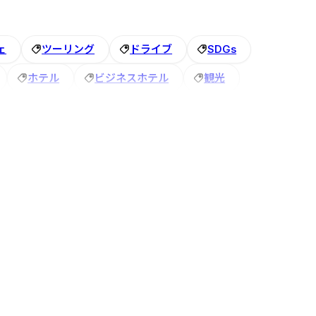
ェ
ツーリング
ドライブ
SDGs
ホテル
ビジネスホテル
観光
探し
トレジャーマイニング
あわら
建物
アズイングループ
秋
歯ブラシ
越前ガニ
旬
スギー
江市
米原市
＃禁煙
＃ひな人形
食
大浴場付き
どぶろくまつり
観光バス
一乗谷
朝倉
永平寺
駐車場
手作り
伝統芸能
特典
駅
アズイン東近江