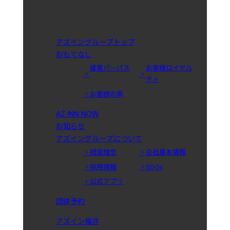
アズイングループトップ
おもてなし
接客パーパス
お客様ロイヤル
ティ
お客様の声
AZ INN NOW
お知らせ
アズイングループについて
経営理念
会社基本情報
採用情報
SDGs
公式アプリ
団体予約
アズイン福井