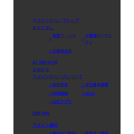
アズイングループトップ
おもてなし
接客パーパス
お客様ロイヤル
ティ
お客様の声
AZ INN NOW
お知らせ
アズイングループについて
経営理念
会社基本情報
採用情報
SDGs
公式アプリ
団体予約
アズイン福井
館内のご案内
客室のご案内