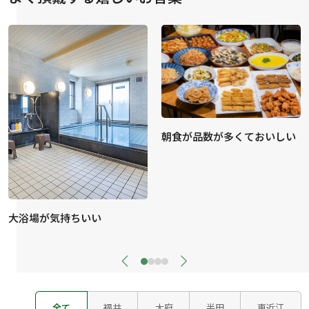
朝食が品数が多くておいしい
大浴場が気持ちいい
全て
福井
大府
半田
東近江