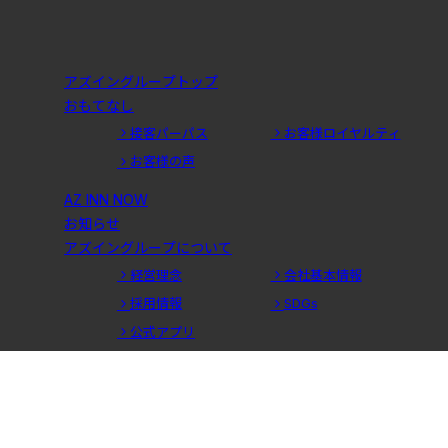
アズイングループトップ
おもてなし
接客パーパス
お客様ロイヤルティ
お客様の声
AZ INN NOW
お知らせ
アズイングループについて
経営理念
会社基本情報
採用情報
SDGs
公式アプリ
団体予約
アズイン福井
館内のご案内
客室のご案内