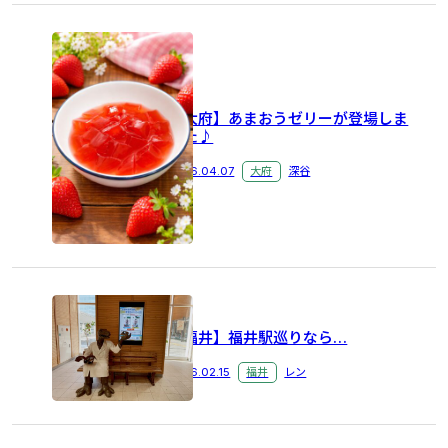
ロールケーキ
ウィンタースポーツ
東近江市
米原市
＃禁煙
＃ひな人形
大府市
NELL
マットレス
ツインルーム
新商品
ビジホ
福井駅
無料朝食
大浴場付き
【大府】あまおうゼリーが登場しま
どぶろくまつり
大野市
ひなまつり
桜
した♪
彦根城
おつまみ
カップラーメン
2026.04.07
大府
深谷
恐竜博物館
観光バス
一乗谷
朝倉
永平寺
＃大府市 ＃いちご
車
ランブリング
アズイン半田インター
潮干狩り
大浴場
駐車場
手作り
伝統芸能
特典
ホームページ
お花
アズイン大府
【福井】福井駅巡りなら…
夏の風物詩
越前
風鈴
アニメ
大府駅
2026.02.15
福井
レン
アズイン東近江
アズイン東近江能登川駅前