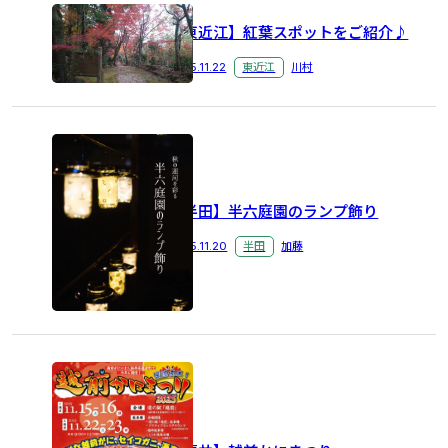
【東近江】紅葉スポットをご紹介♪
2025.11.22
東近江
川村
【半田】半六庭園のランプ飾り
2025.11.20
半田
加藤