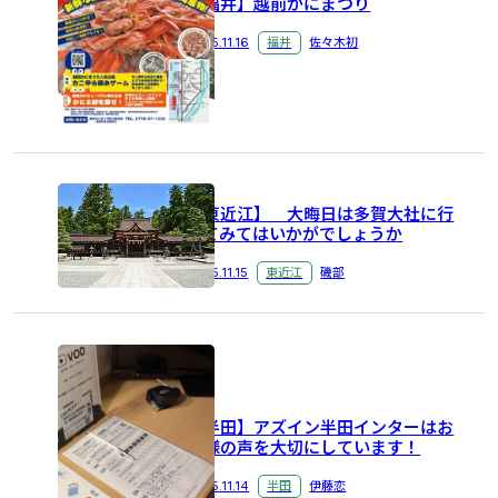
【福井】越前かにまつり
2025.11.16
福井
佐々木初
【東近江】 大晦日は多賀大社に行
ってみてはいかがでしょうか
2025.11.15
東近江
磯部
【半田】アズイン半田インターはお
客様の声を大切にしています！
2025.11.14
半田
伊藤恋