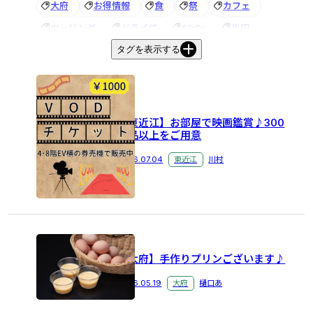
大府
お得情報
食
祭
カフェ
ツーリング
ドライブ
SDGs
半田
タグを表示する
名古屋
お土産
滋賀
能登川
東近江
花火大会
びわ湖大花火大会
ホテル
ビジネスホテル
観光
朝食
朝食バイキング
祭り
アズイン
夏休み
お祭り
【東近江】お部屋で映画鑑賞♪300
作品以上をご用意
音楽フェス
宝石探し
トレジャーマイニング
あわら
アズイン福井
＃半田市
2026.07.04
東近江
川村
＃ビジネスホテル
＃電話応対
グルメ
健康
赤レンガ建物
アズイングループ
秋
歯ブラシ
アメニティ
五箇荘
街歩き
イルミネーション
アンケート
半田市
【大府】手作りプリンございます♪
＃紅葉
越前ガニ
旬
スギー
2026.05.19
大府
樋口あ
#イルミネーション
＃東近江
新メニュー