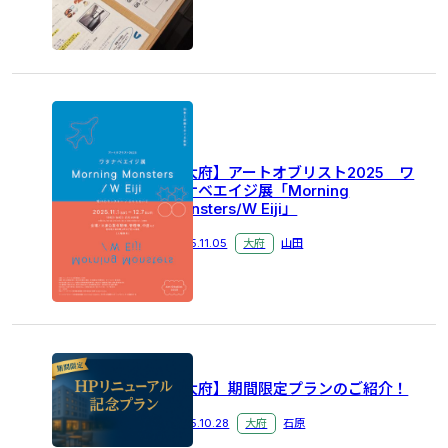
【大府】アートオブリスト2025 ワ
タナベエイジ展「Morning
Monsters/W Eiji」
2025.11.05
大府
山田
【大府】期間限定プランのご紹介！
2025.10.28
大府
石原