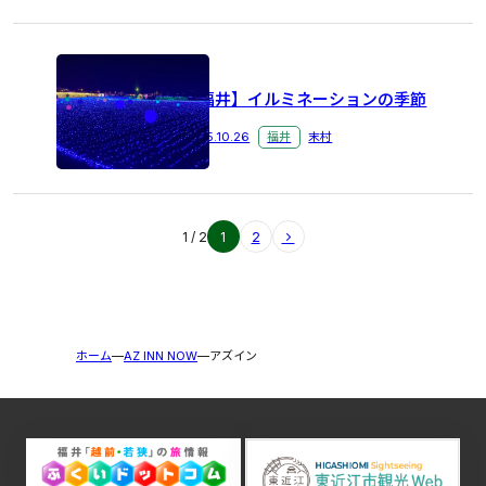
【福井】イルミネーションの季節
2025.10.26
福井
末村
1 / 2
1
2
ホーム
AZ INN NOW
アズイン