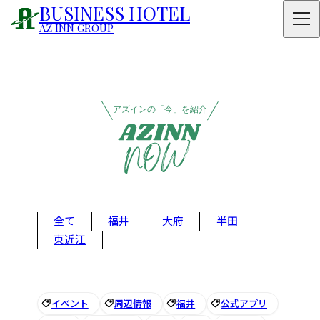
BUSINESS HOTEL
AZ INN GROUP
アズインの「今」を紹介
全て
福井
大府
半田
東近江
イベント
周辺情報
福井
公式アプリ